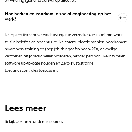
en whaling (gerichte aanval op directie).
Hoe herken en voorkom je social engineering op het
werk?
Let op red flags: onverwachte/urgente verzoeken, te-mooi-om-waar-
te-zijn beloftes en ongebruikelijke communicatiekanalen. Voorkomen:
awareness-training en (nep)phishingoefeningen, 2FA, gevoelige
verzoeken altijd terugbellen/valideren, minder persoonlijke info delen,
software up-to-date houden en Zero-Trust/strakke
toegangscontroles toepassen.
Lees meer
Bekijk ook onze andere resources