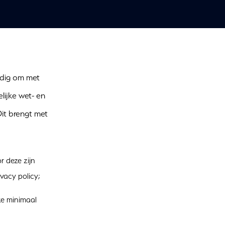
ldig om met
lijke wet- en
it brengt met
 deze zijn
vacy policy;
ke minimaal