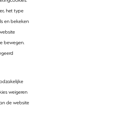
etingcookies.
er, het type
els en bekeken
 website
ite bewegen.
egeerd
oodzakelijke
kies weigeren
van de website