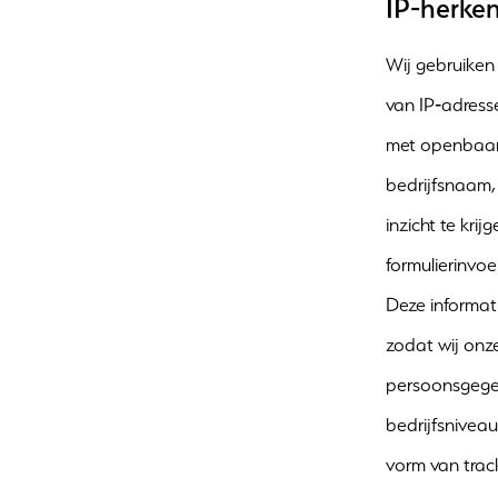
IP‑herken
Wij gebruiken
van IP‑adress
met openbaar 
bedrijfsnaam,
inzicht te kri
formulierinvoe
Deze informat
zodat wij onz
persoonsgegev
bedrijfsniveau
vorm van track