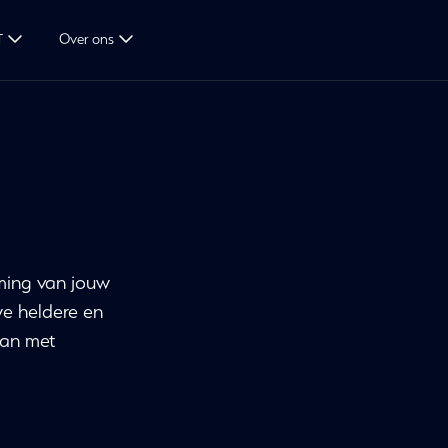
T
Over ons
ming van jouw
we heldere en
aan met