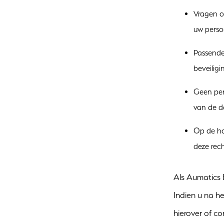
Vragen o
uw pers
Passende
beveilig
Geen per
van de do
Op de ho
deze rech
Als Aumatics 
Indien u na he
hierover of c