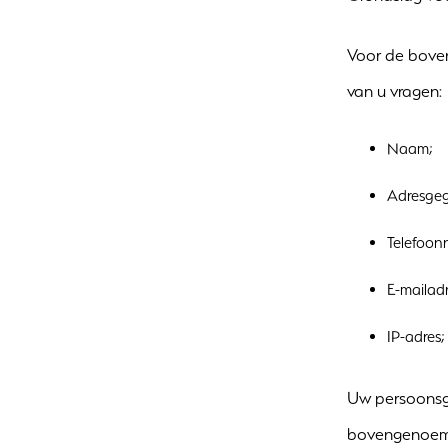
Voor de boven
van u vragen:
Naam;
Adresge
Telefoon
E-mailadr
IP-adres;
Uw persoonsg
bovengenoemd