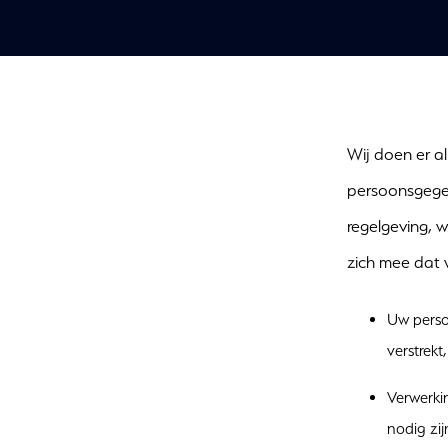
Wij doen er a
persoonsgegev
regelgeving,
zich mee dat w
Uw perso
verstrekt
Verwerki
nodig zi