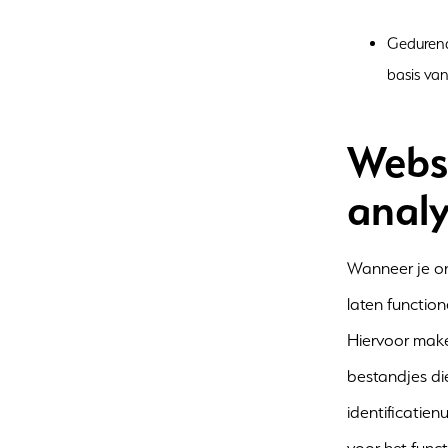
Gedurend
basis van
Websi
anal
Wanneer je on
laten function
Hiervoor maken
bestandjes di
identificatie