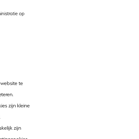
nistratie op
website te
eteren.
es zijn kleine
k
elijk zijn