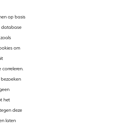
nen op basis
en database
 zoals
cookies om
it
 correleren.
e bezoeken
 geen
t het
 tegen deze
en laten