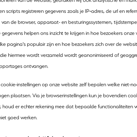
tioneren van de website, gebruiken wij ook analytische en mark
n scripts registreren gegevens zoals je IP‑adres, de url en referr
e van de browser, apparaat- en besturingssystemen, tijdstemp
e gegevens helpen ons inzicht te krijgen in hoe bezoekers onze
lke pagina's populair zijn en hoe bezoekers zich over de webs
 die hiermee wordt verzameld wordt geanonimiseerd of geaggr
apportages ontvangen.
 cookie-instellingen op onze website zelf bepalen welke niet-n
ogen plaatsen. Via je browserinstellingen kun je bovendien coo
n; houd er echter rekening mee dat bepaalde functionaliteiten 
niet goed werken.