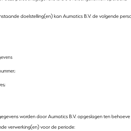
staande doelstelling(en) kan Aumatics B.V. de volgende per
gevens
nummer;
es;
egevens worden door Aumatics B.V. opgeslagen ten behoeve
e verwerking(en) voor de periode: