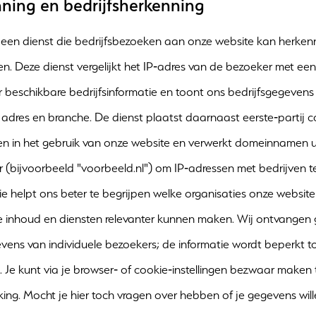
ning en bedrijfsherkenning
 een dienst die bedrijfsbezoeken aan onze website kan herken
en. Deze dienst vergelijkt het IP‑adres van de bezoeker met e
beschikbare bedrijfsinformatie en toont ons bedrijfsgegevens
 adres en branche. De dienst plaatst daarnaast eerste‑partij 
jgen in het gebruik van onze website en verwerkt domeinnamen u
r (bijvoorbeeld "voorbeeld.nl") om IP‑adressen met bedrijven te
ie helpt ons beter te begrijpen welke organisaties onze websit
e inhoud en diensten relevanter kunnen maken. Wij ontvangen
ens van individuele bezoekers; de informatie wordt beperkt to
. Je kunt via je browser‑ of cookie‑instellingen bezwaar maken
ing. Mocht je hier toch vragen over hebben of je gegevens will