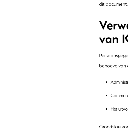
dit document.
Verw
van K
Persoonsgegev
behoeve van d
Administ
Communic
Het uitv
Grondslag vo