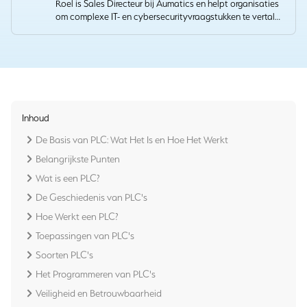
Roel is Sales Directeur bij Aumatics en helpt organisaties
om complexe IT- en cybersecurityvraagstukken te vertalen
naar heldere, resultaatgerichte oplossingen. Met zijn
ervaring in sales en accountmanagement bouwt hij
duurzame samenwerkingen die technische expertise
verbinden met concrete zakelijke waarde.
Inhoud
De Basis van PLC: Wat Het Is en Hoe Het Werkt
Belangrijkste Punten
Wat is een PLC?
De Geschiedenis van PLC's
Hoe Werkt een PLC?
Toepassingen van PLC's
Soorten PLC's
Het Programmeren van PLC's
Veiligheid en Betrouwbaarheid