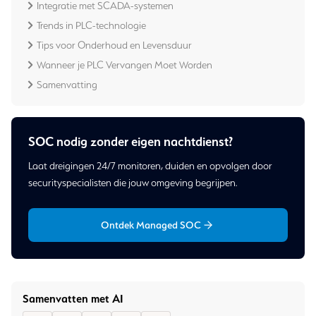
Integratie met SCADA-systemen
Trends in PLC-technologie
Tips voor Onderhoud en Levensduur
Wanneer je PLC Vervangen Moet Worden
Samenvatting
SOC nodig zonder eigen nachtdienst?
Laat dreigingen 24/7 monitoren, duiden en opvolgen door
securityspecialisten die jouw omgeving begrijpen.
Ontdek Managed SOC
Samenvatten met AI