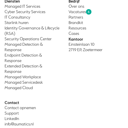
Diensten
Bedrijf
Managed IT Services
Over ons
Cyber Security Services
Vacatures
6
IT Consultancy
Partners
Starlink huren
Brandkit
Identity Governance & Lifecycle
Resources
(RSA)
Cases
Security Operations Center
Kantoor
Managed Detection &
Einsteinlaan 10
Response
2719 EP, Zoetermeer
Endpoint Detection &
Response
Extended Detection &
Response
Managed Workplace
Managed Servicedesk
Managed Cloud
Contact
Contact opnemen
Support
LinkedIn
info@aumatics.nl