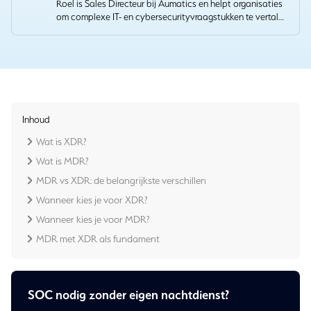
Roel is Sales Directeur bij Aumatics en helpt organisaties
om complexe IT- en cybersecurityvraagstukken te vertalen
naar heldere, resultaatgerichte oplossingen. Met zijn
ervaring in sales en accountmanagement bouwt hij
duurzame samenwerkingen die technische expertise
verbinden met concrete zakelijke waarde.
Inhoud
Wat is XDR?
Wat is MDR?
MDR vs XDR: de belangrijkste verschillen
Wanneer kies je voor XDR?
Wanneer kies je voor MDR?
MDR met XDR als fundament
SOC nodig zonder eigen nachtdienst?