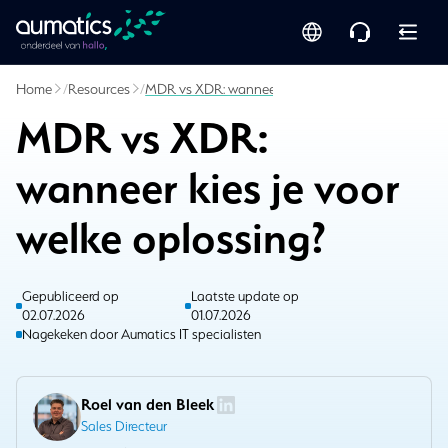
Home
/
Resources
/
MDR vs XDR: wanneer kies je voor welke oplossing
MDR vs XDR:
wanneer kies je voor
welke oplossing?
Gepubliceerd op
Laatste update op
02.07.2026
01.07.2026
Nagekeken door Aumatics IT specialisten
Roel van den Bleek
Sales Directeur