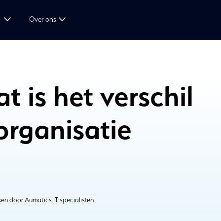
T
Over ons
je organisatie nodig?
 is het verschil
organisatie
en door Aumatics IT specialisten