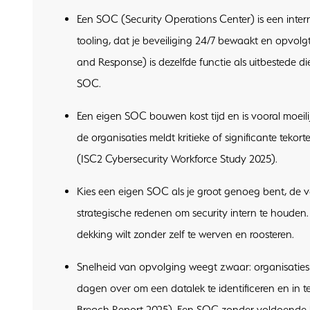
Een SOC (Security Operations Center) is een inter
tooling, dat je beveiliging 24/7 bewaakt en opvo
and Response) is dezelfde functie als uitbestede die
SOC.
Een eigen SOC bouwen kost tijd en is vooral moeil
de organisaties meldt kritieke of significante teko
(ISC2 Cybersecurity Workforce Study 2025).
Kies een eigen SOC als je groot genoeg bent, de 
strategische redenen om security intern te houden.
dekking wilt zonder zelf te werven en roosteren.
Snelheid van opvolging weegt zwaar: organisaties
dagen over om een datalek te identificeren en in
Breach Report 2025). Een SOC zonder voldoende bez