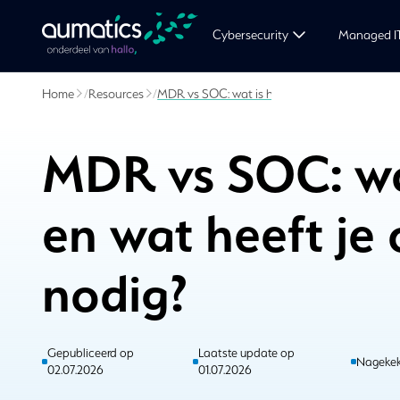
Cybersecurity
Managed I
Home
/
Resources
/
MDR vs SOC: wat is het verschil en wat heeft 
MDR vs SOC: wat
en wat heeft je 
nodig?
Gepubliceerd op
Laatste update op
Nagekek
02.07.2026
01.07.2026