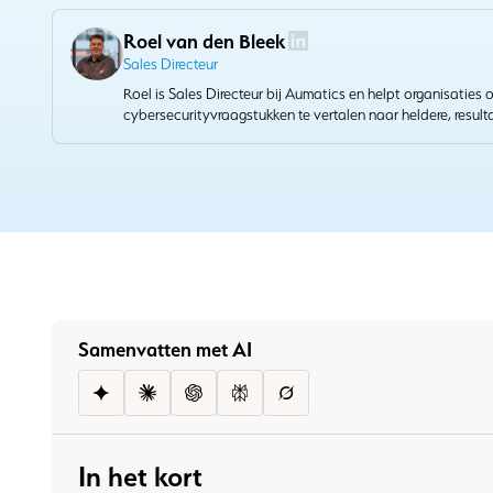
Roel van den Bleek
Sales Directeur
Roel is Sales Directeur bij Aumatics en helpt organisaties
cybersecurityvraagstukken te vertalen naar heldere, result
Met zijn ervaring in sales en accountmanagement bouwt h
samenwerkingen die technische expertise verbinden met co
waarde.
Samenvatten met AI
In het kort