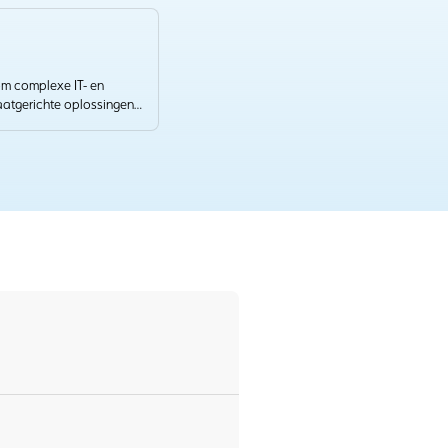
 om complexe IT- en
aatgerichte oplossingen.
ij duurzame
ncrete zakelijke