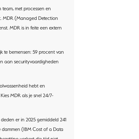
n team, met processen en
lgt. MDR (Managed Detection
nst. MDR is in feite een extern
ijk te bemensen: 59 procent van
rten aan securityvaardigheden
volwassenheid hebt en
 Kies MDR als je snel 24/7-
 deden er in 2025 gemiddeld 241
 te dammen (IBM Cost of a Data
etting verkort die tijd niet.