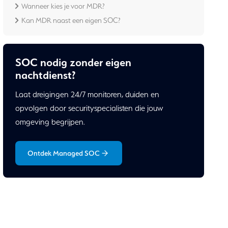
Wanneer kies je voor MDR?
Kan MDR naast een eigen SOC?
SOC nodig zonder eigen
nachtdienst?
Laat dreigingen 24/7 monitoren, duiden en
opvolgen door securityspecialisten die jouw
omgeving begrijpen.
Ontdek Managed SOC